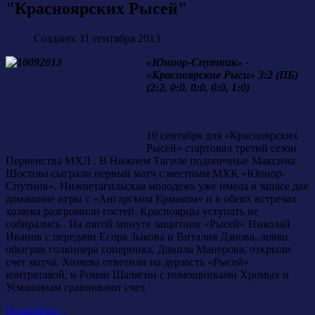
"Красноярских Рысей"
Создано: 11 сентября 2013
«Юниор-Спутник» -
«Красноярские Рыси» 3:2 (ПБ)
(2:2, 0:0, 0:0, 0:0, 1:0)
10 сентября для «Красноярских
Рысей» стартовал третий сезон
Первенства МХЛ . В Нижнем Тагиле подопечные Максима
Шостова сыграли первый матч с местным МХК «Юниор-
Спутник». Нижнетагильская молодежь уже имела в запасе две
домашние игры с «Ангарским Ермаком» и в обеих встречах
хозяева разгромили гостей. Красноярцы уступать не
собирались . На пятой минуте защитник «Рысей» Николай
Иванов с передачи Егора Зыкова и Виталия Дзиова, ловко
обыграв голкипера соперника, Данила Манерова, открыли
счет матча. Хозяева ответили на дерзость «Рысей»
контратакой, и Роман Шалягин с помощниками Хромых и
Усмановым сравнивают счет.
Подробнее...