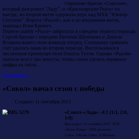
старшими братом «Соколом»,
который разгромил "Ладу", и «Красноярские Рыси» на
выезде, во втором матче одержали верх над МХК "Юниор-
Спутник". Ворота «Рысей», как и во вчерашнем матче,
защищал Илья Кривич.
Первую шайбу «Рыси» забросили в середине первого периода.
Сергей Брухан с передачи Евгения Шулешова и Данила
Вторина вывел свою команду вперед. Сопернику сравнять
счет удалось лишь во втором периоде. Воспользовался
численным преимуществом Никита Титов. Однако «Рысям»
хватило всего три минуты, чтобы снова сделать неравные
цифры на табло.
Подробнее...
«Сокол» начал сезон с победы
Создано: 11 сентября 2013
«Сокол-«Лада» -4:1 (1:1, 2:0,
1:0)
Красноярск. 11 сентября 2013. МСК
«Арена.Север». 2000 зрителей
Судьи: А.Кулев (Уфа), Д.Шадрин,