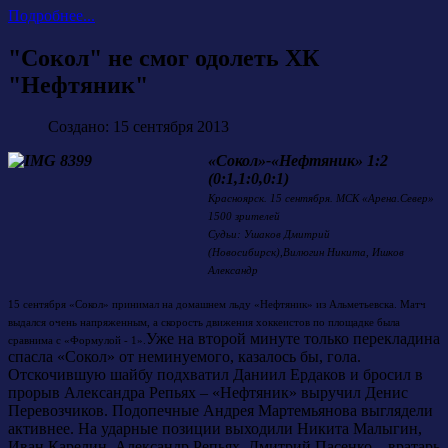
Подробнее...
"Сокол" не смог одолеть ХК
"Нефтяник"
Создано: 15 сентября 2013
«Сокол»-«Нефтяник» 1:2
(0:1,1:0,0:1)
Красноярск. 15 сентября. МСК «Арена.Север»
1500 зрителей
Судьи: Ушаков Дмитрий
(Новосибирск),Вилюгин Никита, Ишков
Александр
15 сентября «Сокол» принимал на домашнем льду «Нефтяник» из Альметьевска. Матч
выдался очень напряженным, а скорость движения хоккеистов по площадке была
Уже на второй минуте только перекладина
сравнима с «Формулой - 1».
спасла «Сокол» от неминуемого, казалось бы, гола.
Отскочившую шайбу подхватил Даниил Ердаков и бросил в
прорыв Александра Репьях – «Нефтяник» выручил Денис
Перевозчиков. Подопечные Андрея Мартемьянова выглядели
активнее. На ударные позиции выходили Никита Малыгин,
Иван Карелин, Александр Репьях, Дмитрий Пасенко – вратарь