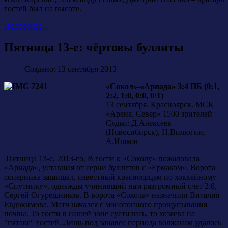
гостей был на высоте.
Подробнее...
Пятница 13-е: чёртовы буллиты
Создано: 13 сентября 2013
«Сокол»-«Ариада» 3:4 ПБ (0:1,
2:2, 1:0, 0:0, 0:1)
13 сентября. Красноярск. МСК
«Арена. Север» 1500 зрителей
Судьи: Д.Алексеев
(Новосибирск), Н.Вилюгин,
А.Ишков
Пятница 13-е, 2013-го. В гости к «Соколу» пожаловала
«Ариада», уставшая от серии буллитов с «Ермаком». Ворота
соперника защищал, известный красноярцам по хоккейному
«Спутнику», однажды учинивший нам разгромный счет 2:8,
Сергей Огурешников. В ворота «Сокола» назначили Виталия
Евдокимова. Матч начался с монотонного прощупывания
почвы. То гости в нашей зоне суетились, то хозяева на
"пятаке" гостей. Лишь под занавес периода волжанам удалось