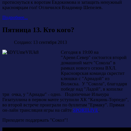
протиснуться к воротам Евдокимова и затащить ненужный
красноярцам гол! Отличился Владимир Шепелев.
Подробнее...
Пятница 13. Кто кого?
Создано: 13 сентября 2013
Сегодня в 19:00 на
"Арене.Север" состоится второй
домашний матч "Сокола" в
рамках нового сезона ВХЛ.
Красноярская команда скрестит
клюшки с "Ариадой" из
Волжска. У "Сокола", благодаря
победе над "Ладой", в копилке
три очка, у "Ариады" - одно. Подопечные Ильнура
Гизатуллина в первом мачте уступили ХК "Казцинк-Торпедо",
во второй встрече проиграли по буллитам "Ермаку". Прямая
он-лайн трансляция игры на сайте
SPORTLIVE
.
Приходите поддержать "Сокол"!