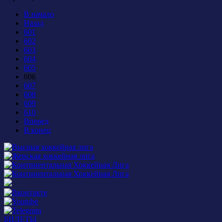
В начало
Назад
601
602
603
604
605
606
607
608
609
610
Вперед
В конец
БИЛЕТЫ