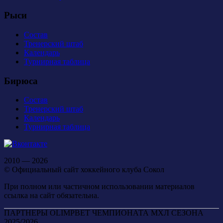
Рыси
Состав
Тренерский штаб
Календарь
Турнирная таблица
Бирюса
Состав
Тренерский штаб
Календарь
Турнирная таблица
2010 — 2026
© Официальный сайт хоккейного клуба Сокол
При полном или частичном использовании материалов
ссылка на сайт обязательна.
ПАРТНЕРЫ OLIMPBET ЧЕМПИОНАТА МХЛ СЕЗОНА
2025/2026