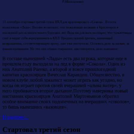
Р.Михальченко
11 сентября стартовал третий сезон ВХЛ для красноярского «Сокола». В гости
пожаловала «Лада». Вполне возможно, что пожаловали волжане в Красноярск в
последний раз за много-много будущих лет. Ведь ни для кого не секрет, что тольяттинцы
спят и видят себя вернувшимися в КХЛ. Предпоследний препон, мешающий
возвращению, соответствующую арену, они уже построили. Осталось дело за малым, за
финансированием. Но это при общих стараниях, как говорится, дело наживное.
В составе нынешней «Лады» есть два игрока, которые еще в
прошлом году выходили на лед в форме «Сокола». Один из
них Анатолий Раенко, а второй и вовсе прошлогодний
капитан красноярцев Вячеслав Каравдин. Общеизвестно, в
новом клубе любой хоккеист может играть как угодно, но
когда он играет против своей вчерашней «альма матер», у
него пробивается второе дыхание.Поэтому наверняка новый
наставник красноярцев Анатолий Мартемьянов обратил
особое внимание своих подопечных на вчерашних «соколов»,
то бишь нынешних «вазовцев».
Подробнее...
Стартовал третий сезон