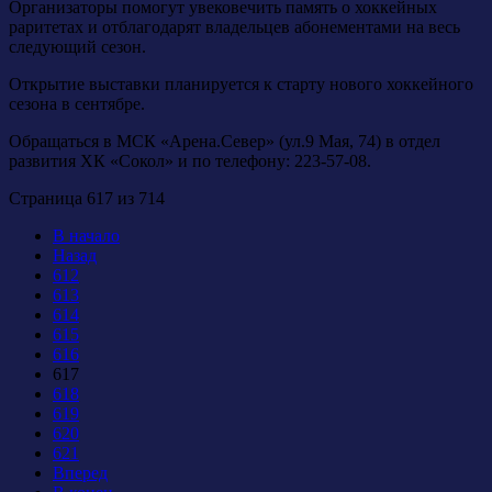
Организаторы помогут увековечить память о хоккейных
раритетах и отблагодарят владельцев абонементами на весь
следующий сезон.
Открытие выставки планируется к старту нового хоккейного
сезона в сентябре.
Обращаться в МСК «Арена.Север» (ул.9 Мая, 74) в отдел
развития ХК «Сокол» и по телефону: 223-57-08.
Страница 617 из 714
В начало
Назад
612
613
614
615
616
617
618
619
620
621
Вперед