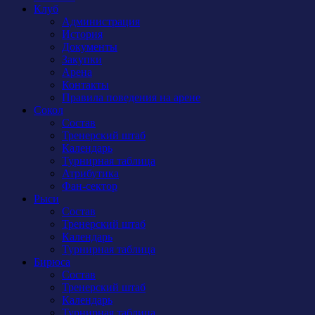
Клуб
Администрация
История
Документы
Закупки
Арена
Контакты
Правила поведения на арене
Сокол
Состав
Тренерский штаб
Календарь
Турнирная таблица
Атрибутика
Фан-сектор
Рыси
Состав
Тренерский штаб
Календарь
Турнирная таблица
Бирюса
Состав
Тренерский штаб
Календарь
Турнирная таблица