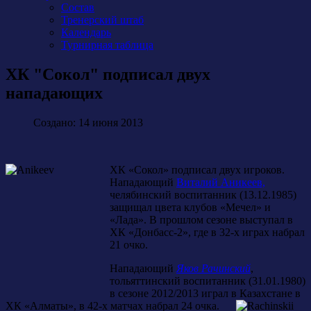
Состав
Тренерский штаб
Календарь
Турнирная таблица
ХК "Сокол" подписал двух
нападающих
Создано: 14 июня 2013
ХК «Сокол» подписал двух игроков.
Нападающий
Виталий Аникеев,
челябинский воспитанник (13.12.1985)
защищал цвета клубов «Мечел» и
«Лада». В прошлом сезоне выступал в
ХК «Донбасс-2», где в 32-х играх набрал
21 очко.
Нападающий
Яков Рачинский
,
тольяттинский воспитанник (31.01.1980)
в сезоне 2012/2013 играл в Казахстане в
ХК «Алматы», в 42-х матчах набрал 24 очка.