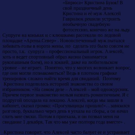
«Бирюса» Кристина Буюк! В
свой праздничный день
Кристина и её муж Алексей
Гаврилюк решили устроить
необычную свадебную
фотосессию, конечно же на льду.
Супруги на коньках и с клюшками рассекали по ледовой
площадке «Арены.Север» . Новоиспеченный муж пытался
забивать голы в ворота жены, но сделать это было совсем не
просто, т.к. супруга – профессиональный игрок. Алексей,
хоть и ведет спортивный образ жизни (занимается
рукопашным боем), но в хоккей, даже на любительском
уровне – не играет. Понятно, что у многих возникает вопрос,
где они могли познакомиться? Ведь в плотном графике
тренировок сложно найти время для свиданий. Поэтому
Кристина поделилась историей знакомства со своим
избранником. «На самом деле – Алексей – мой однокурсник.
Причем первое знакомство нельзя назвать романтичным. Я с
подругой опоздала на лекцию. Алексей, когда мы зашли в
кабинет, сказал громко: «Прогульщицы пришли!»…завязался
разговор, буквально через день я уехала на сборы, а он начал
слать мне смски. Потом я приехала, и он позвал меня на
свидание 1 декабря. Так что мы уже полтора года вместе» .
Кристина говорит, что Алексей часто балует ее и устраивает