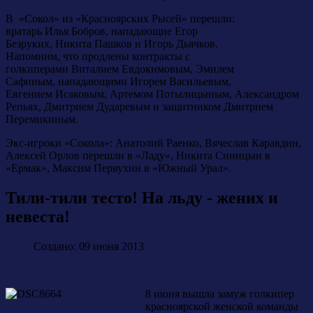
В «Сокол» из «Красноярских Рысей» перешли:
вратарь Илья Бобров, нападающие Егор
Безруких, Никита Пашков и Игорь Дьячков.
Напомним, что продлены контракты с
голкиперами Виталием Евдокимовым, Эмилем
Сафиным, нападающими Игорем Васильевым,
Евгением Исаковым, Артемом Потылицыным, Александром
Репьях, Дмитрием Дударевым и защитником Дмитрием
Перемикиным.
Экс-игроки «Сокола»: Анатолий Раенко, Вячеслав Каравдин,
Алексей Орлов перешли в «Ладу», Никита Синицын в
«Ермак», Максим Первухин в «Южный Урал».
Тили-тили тесто! На льду - жених и
невеста!
Создано: 09 июня 2013
8 июня вышла замуж голкипер
красноярской женской команды