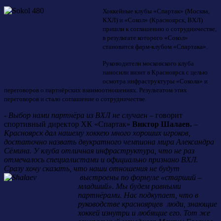
Хоккейные клубы «Спартак» (Москва,
КХЛ) и «Сокол» (Красноярск, ВХЛ)
пришли к соглашению о сотрудничестве,
в результате которого «Сокол»
становится фарм-клубом «Спартака».
Руководители московского клуба
наносили визит в Красноярск с целью
осмотра инфраструктуры «Сокола» и
переговоров о партнёрских взаимоотношениях. Результатом этих
переговоров и стало соглашение о сотрудничестве.
-
Выбор нами партнёра из ВХЛ не случаен –
говорит
спортивный директор ХК «Спартак»
Виктор Шалаев.
–
Красноярск дал нашему хоккею много хороших игроков,
достаточно назвать двукратного чемпиона мира Александра
Сёмина. У клуба отличная инфраструктура, что не раз
отмечалось специалистами и официально признано ВХЛ.
Сразу хочу сказать, что наши отношения не будут
выстроены по формуле «старший
–
младший». Мы будем равными
партнёрами. Нас подкупает, что в
руководстве красноярцев люди, знающие
хоккей изнутри и любящие его. Тот же