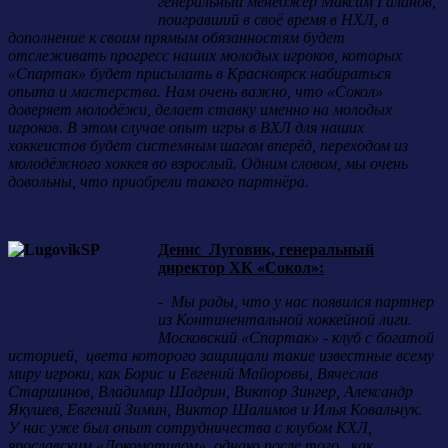
генеральный менеджер Максим Галанов,
поигравший в своё время в НХЛ, в
дополнение к своим прямым обязанностям будет
отслеживать прогресс наших молодых игроков, которых
«Спартак» будет присылать в Красноярск набираться
опыта и мастерства. Нам очень важно, что «Сокол»
доверяет молодёжи, делает ставку именно на молодых
игроков. В этом случае опыт игры в ВХЛ для наших
хоккеистов будет системным шагом вперёд, переходом из
молодёжного хоккея во взрослый. Одним словом, мы очень
довольны, что приобрели такого партнёра.
Денис Луговик, генеральный
директор ХК «Сокол»:
- Мы рады, что у нас появился партнер
из Континентальной хоккейной лиги.
Московский «Спартак» - клуб с богатой
историей, цвета которого защищали такие известные всему
миру игроки, как Борис и Евгений Майоровы, Вячеслав
Старшинов, Владимир Шадрин, Виктор Зингер, Александр
Якушев, Евгений Зимин, Виктор Шалимов и Илья Ковальчук.
У нас уже был опыт сотрудничества с клубом КХЛ,
ярославским «Локомотивом», однако после того, как