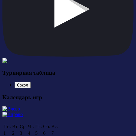
Турнирная таблица
Сокол
Календарь игр
Пн.
Вт.
Ср.
Чт.
Пт.
Сб.
Вс.
1
2
3
4
5
6
7