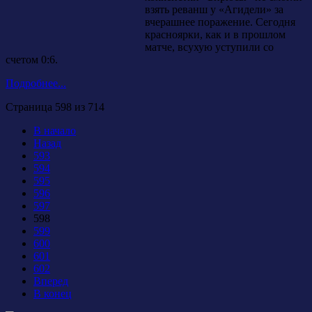
взять реванш у «Агидели» за
вчерашнее поражение. Сегодня
красноярки, как и в прошлом
матче, всухую уступили со
счетом 0:6.
Подробнее...
Страница 598 из 714
В начало
Назад
593
594
595
596
597
598
599
600
601
602
Вперед
В конец