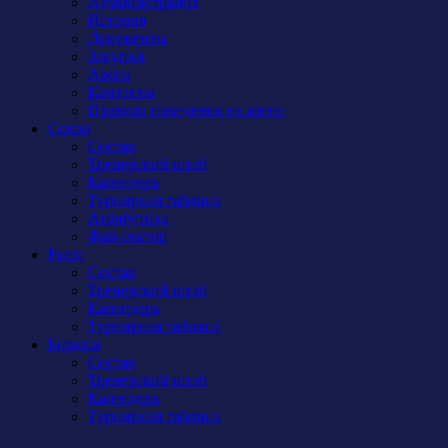
Администрация
История
Документы
Закупки
Арена
Контакты
Правила поведения на арене
Сокол
Состав
Тренерский штаб
Календарь
Турнирная таблица
Атрибутика
Фан-сектор
Рыси
Состав
Тренерский штаб
Календарь
Турнирная таблица
Бирюса
Состав
Тренерский штаб
Календарь
Турнирная таблица